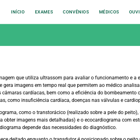
INÍCIO
EXAMES
CONVÊNIOS
MÉDICOS
OUVI
gem que utiliza ultrassom para avaliar o funcionamento e a e
ele gera imagens em tempo real que permitem ao médico analisar
s câmaras cardíacas, bem como a eficiência do bombeamento 
as, como insuficiência cardíaca, doenças nas válvulas e cardio
iograma, como o transtorácico (realizado sobre a pele do peito
ara obter imagens mais detalhadas) e o ecocardiograma com estr
ardiograma depende das necessidades do diagnóstico.
ece deitado enquanto o transdutor é posicionado sobre o peito