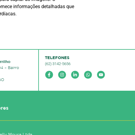
 fornece informações detalhadas que
rdíacas.
TELEFONES
rilho
(62) 3142-5656
4 – Bairro
 GO
eres
lly Moura Ltda.