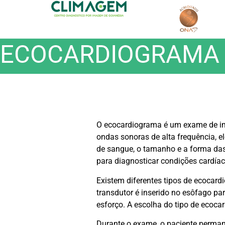
ECOCARDIOGRAMA
O ecocardiograma é um exame de ima
ondas sonoras de alta frequência, 
de sangue, o tamanho e a forma da
para diagnosticar condições cardíac
Existem diferentes tipos de ecocard
transdutor é inserido no esôfago p
esforço. A escolha do tipo de ecoc
Durante o exame, o paciente perman