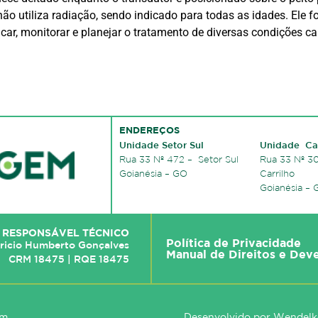
não utiliza radiação, sendo indicado para todas as idades. Ele
ar, monitorar e planejar o tratamento de diversas condições ca
ENDEREÇOS
Unidade Setor Sul
Unidade Car
Rua 33 Nº 472 – Setor Sul
Rua 33 Nº 30
Goianésia – GO
Carrilho
Goianésia –
RESPONSÁVEL TÉCNICO
Política de Privacidade
ricio Humberto Gonçalves
Manual de Direitos e Dev
CRM 18475 | RQE 18475
em
Desenvolvido por
Wendelke